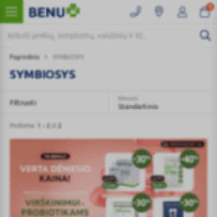
0
Pagrindinis
SYMBIOSYS
SYMBIOSYS
Rikiuoti
Filtruoti
Standartinis
Rodoma:
1 - 2
iš
2