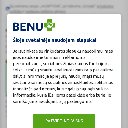
Šią svetainę saugo „reCAPTCHA“, jai taikoma „Google“
privatumo
Google
politika
ir
paslaugų teikimo sąlygos
.
reCAPTCHA
BENU Vaistinė Lietuva, UAB
Kauno r. sav., Karmėlavos sen., Ramučių k., Gamybos g. 4
Šioje svetainėje naudojami slapukai
Tel. +370 37 225 522
E.p.
evaistine@benu.lt
Jei sutinkate su rinkodaros slapukų naudojimu, mes
Maisto tvarkymo subjektų registro numeris: 190004257
juos naudosime turiniui ir reklamoms
personalizuoti, socialinės žiniasklaidos funkcijoms
teikti ir mūsų srautui analizuoti. Mes taip pat galime
dalytis informacija apie jūsų naudojimąsi mūsų
svetaine su mūsų socialinės žiniasklaidos, reklamos
ir analizės partneriais, kurie gali ją sujungti su kita
informacija, kurią jūs jiems pateikėte arba kurią jie
Valstybinė vaistų kontrolės tarnyba
surinko jums naudojantis jų paslaugomis.
prie Lietuvos Respublikos sveikatos apsaugos ministerijos
E.p.
vvkt@vvkt.lt
|
www.vvkt.lt
Studentų g. 45A
, Vilnius
Tel. +370 52 639264
PATVIRTINTI VISUS