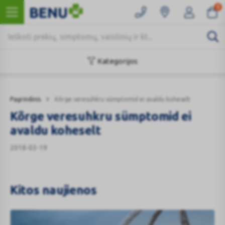
0
Kategorijos
Pagrindinis
Kõrge veresuhkru sümptomid ei avaldu koheselt
Kõrge veresuhkru sümptomid ei
avaldu koheselt
2018-03-19
Kitos naujienos