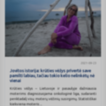
Jovitos
2021-09-23
istorija:
krūties
Jovitos istorija: krūties vėžys privertė save
vėžys
pamilti labiau, tačiau tokio kelio nelinkėtų nė
privertė
vienai
save
Krūties vėžys – Lietuvoje ir pasaulyje dažniausia
pamilti
moterims diagnozuojama onkologinė liga, sudaranti
labiau,
penktadalį visų moterų vėžinių susirgimų. Statistiškai
tačiau
kiekviena moteris ...
tokio