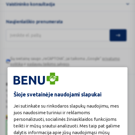
...
Vaistininko konsultacija
Naujienlaiškio prenumerata
Šią svetainę saugo „reCAPTCHA“, jai taikoma „Google“
privatumo
Google
politika
ir
paslaugų teikimo sąlygos
.
reCAPTCHA
BENU Vaistinė Lietuva, UAB
Kauno r. sav., Karmėlavos sen., Ramučių k., Gamybos g. 4
Šioje svetainėje naudojami slapukai
Tel. +370 37 225 522
E.p.
evaistine@benu.lt
Jei sutinkate su rinkodaros slapukų naudojimu, mes
Maisto tvarkymo subjektų registro numeris: 190004257
juos naudosime turiniui ir reklamoms
personalizuoti, socialinės žiniasklaidos funkcijoms
teikti ir mūsų srautui analizuoti. Mes taip pat galime
dalytis informacija apie jūsų naudojimąsi mūsų