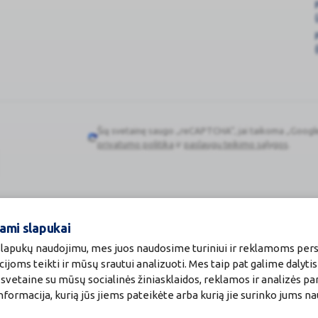
Šią svetainę saugo „reCAPTCHA“, jai taikoma „Googl
Google
privatumo politika
ir
paslaugų teikimo sąlygos
.
reCAPTCHA
ami slapukai
 slapukų naudojimu, mes juos naudosime turiniui ir reklamoms pers
cijoms teikti ir mūsų srautui analizuoti. Mes taip pat galime dalyti
vetaine su mūsų socialinės žiniasklaidos, reklamos ir analizės par
a informacija, kurią jūs jiems pateikėte arba kurią jie surinko jums n