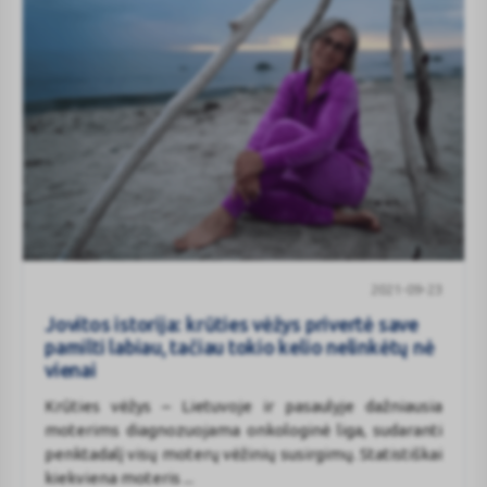
Jovitos
2021-09-23
istorija:
krūties
Jovitos istorija: krūties vėžys privertė save
vėžys
pamilti labiau, tačiau tokio kelio nelinkėtų nė
privertė
vienai
save
Krūties vėžys – Lietuvoje ir pasaulyje dažniausia
pamilti
moterims diagnozuojama onkologinė liga, sudaranti
labiau,
penktadalį visų moterų vėžinių susirgimų. Statistiškai
tačiau
kiekviena moteris ...
tokio