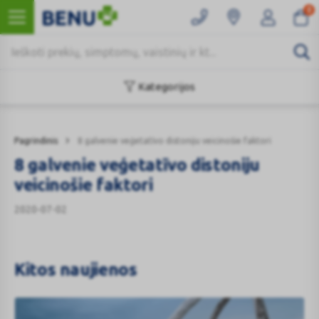
0
Kategorijos
Pagrindinis
8 galvenie veģetatīvo distoniju veicinošie faktori
8 galvenie veģetatīvo distoniju
veicinošie faktori
2020-07-02
Kitos naujienos