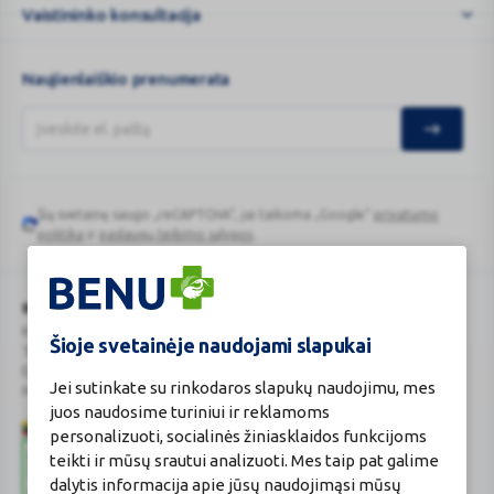
Vaistininko konsultacija
Naujienlaiškio prenumerata
Šią svetainę saugo „reCAPTCHA“, jai taikoma „Google“
privatumo
Google
politika
ir
paslaugų teikimo sąlygos
.
reCAPTCHA
BENU Vaistinė Lietuva, UAB
Kauno r. sav., Karmėlavos sen., Ramučių k., Gamybos g. 4
Šioje svetainėje naudojami slapukai
Tel. +370 37 225 522
E.p.
evaistine@benu.lt
Jei sutinkate su rinkodaros slapukų naudojimu, mes
Maisto tvarkymo subjektų registro numeris: 190004257
juos naudosime turiniui ir reklamoms
personalizuoti, socialinės žiniasklaidos funkcijoms
teikti ir mūsų srautui analizuoti. Mes taip pat galime
dalytis informacija apie jūsų naudojimąsi mūsų