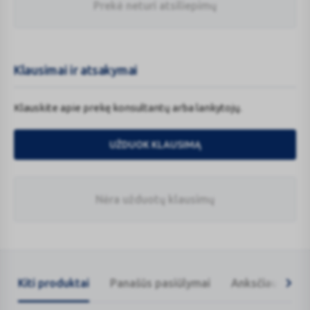
Prekė neturi atsiliepimų
Klausimai ir atsakymai
Klauskite apie prekę konsultantų arba lankytojų.
UŽDUOK KLAUSIMĄ
Nėra užduotų klausimų
Kiti produktai
Panašūs pasiūlymai
Anksčiau žiūrėt