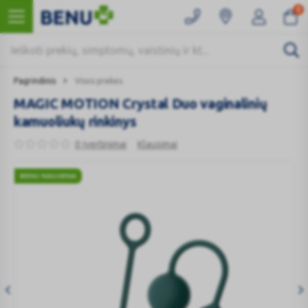
0
Pagrindinis
Visos prekės
MAGIC MOTION Crystal Duo vaginalinių
kamuoliukų rinkinys
0 Įvertinimai
Klausimai
BENU NAUJIENA