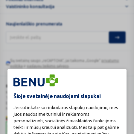
Vaistininko konsultacija
Naujienlaiškio prenumerata
Šią svetainę saugo „reCAPTCHA“, jai taikoma „Google“
privatumo
Google
politika
ir
paslaugų teikimo sąlygos
.
reCAPTCHA
BENU Vaistinė Lietuva, UAB
Kauno r. sav., Karmėlavos sen., Ramučių k., Gamybos g. 4
Šioje svetainėje naudojami slapukai
Tel. +370 37 225 522
E.p.
evaistine@benu.lt
Jei sutinkate su rinkodaros slapukų naudojimu, mes
Maisto tvarkymo subjektų registro numeris: 190004257
juos naudosime turiniui ir reklamoms
personalizuoti, socialinės žiniasklaidos funkcijoms
teikti ir mūsų srautui analizuoti. Mes taip pat galime
dalytis informacija apie jūsų naudojimąsi mūsų