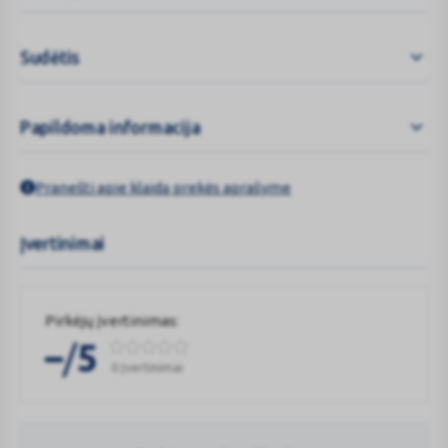
Programėlė suderinama su „iOS“ 4.3 ar naujesne versija,
„Android“ 4.3 ar naujesne versija ir „Bluetooth 4.0“ ar naujesne
Sudėtis
versija.
Papildoma informacija
Pranešti apie klaidą prekės aprašyme
Įvertinimai
Pirkėjų įvertinimas:
/
–
5
0 Įvertinimai