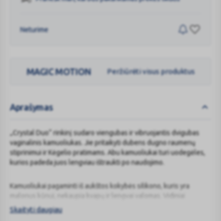
Neturime
MAGIC MOTION
Peržiūrėti visus produktus
Aprašymas
„Crystal Duo“ rinkinį sudaro viengubas ir vibruojantis dvigubas
vaginalinis kamuoliukas. Jie pritaikyti dubens dugno raumenų
stiprinimui ir Kėgelio pratimams. Abu kamuoliukai turi uodegėles,
kurios padeda juos lengviau ištraukti po naudojimo.
Kamuoliukai pagaminti iš aukštos kokybės silikono, kuris yra
malonus kūnui, nekaupia kvapų ir lengvai valomas. Vidiniai
kamuoliukai pagaminti iš ABS plastiko. Dėl vidutinio skersmens ir
Skaityti daugiau
svorio rinkinys tinka tiek pradedantiesiems, tiek pažengusiems