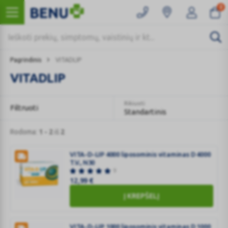
0
Pagrindinis
VITADLIP
VITADLIP
Rikiuoti
Filtruoti
Standartinis
Rodoma:
1 - 2
iš
2
VITA-D-LIP 4000 liposominis vitaminas D 4000
T.V., N30
9
12,99
€
Į KREPŠELĮ
VITA-
D-
LIP
VITA-D-LIP 1000 liposominis vitaminas D 1000