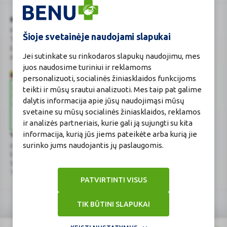
BENU Vaistinė Lietuva, UAB
Kauno r. sav., Karmėlavos sen., Ramučių k., Gamybos g. 4
Šioje svetainėje naudojami slapukai
Tel. +370 37 225 522
E.p.
evaistine@benu.lt
Jei sutinkate su rinkodaros slapukų naudojimu, mes
Maisto tvarkymo subjektų registro numeris: 190004257
juos naudosime turiniui ir reklamoms
personalizuoti, socialinės žiniasklaidos funkcijoms
teikti ir mūsų srautui analizuoti. Mes taip pat galime
dalytis informacija apie jūsų naudojimąsi mūsų
svetaine su mūsų socialinės žiniasklaidos, reklamos
ir analizės partneriais, kurie gali ją sujungti su kita
informacija, kurią jūs jiems pateikėte arba kurią jie
Valstybinė vaistų kontrolės tarnyba
surinko jums naudojantis jų paslaugomis.
prie Lietuvos Respublikos sveikatos apsaugos ministerijos
E.p.
vvkt@vvkt.lt
|
www.vvkt.lt
Studentų g. 45A
, Vilnius
Tel. +370 52 639264
PATVIRTINTI VISUS
TIK BŪTINI SLAPUKAI