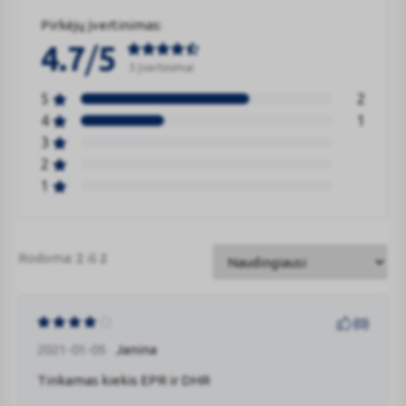
Pirkėjų įvertinimas:
/
4.7
5
3 Įvertinimai
5
2
4
1
3
2
1
Rodoma:
2
iš
2
(
0
)
2021-01-05
Janina
Tinkamas kiekis EPR ir DHR