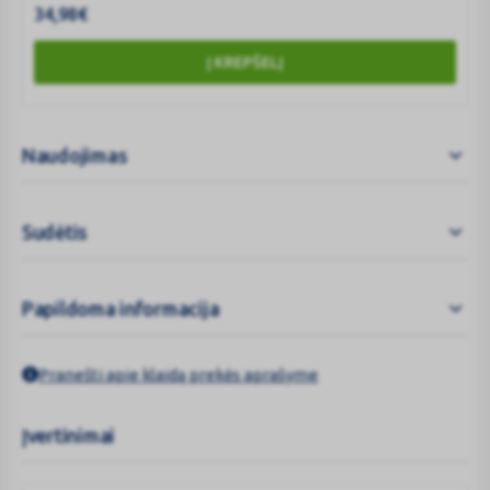
34,98
€
Į KREPŠELĮ
Naudojimas
Sudėtis
Papildoma informacija
Pranešti apie klaidą prekės aprašyme
Įvertinimai