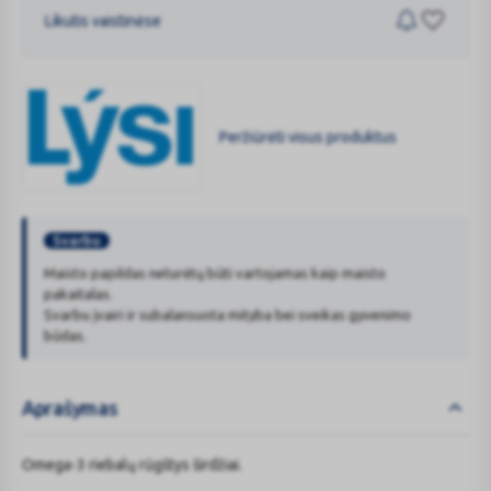
Likutis vaistinėse
Peržiūrėti visus produktus
LYSI
Svarbu
Maisto papildas neturėtų būti vartojamas kaip maisto
pakaitalas.
Svarbu įvairi ir subalansuota mityba bei sveikas gyvenimo
būdas.
Aprašymas
Omega-3 riebalų rūgštys širdžiai.