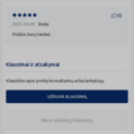
(
0
)
2023-04-03
Reda
Puikūs žuvų taukai.
Klausimai ir atsakymai
Klauskite apie prekę konsultantų arba lankytojų.
UŽDUOK KLAUSIMĄ
Nėra užduotų klausimų