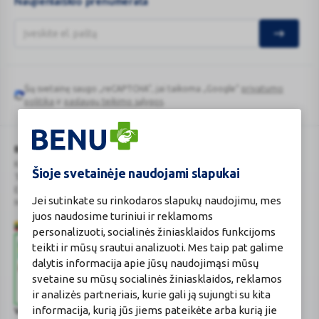
Naujienlaiškio prenumerata
Šią svetainę saugo „reCAPTCHA“, jai taikoma „Google“
privatumo
Google
politika
ir
paslaugų teikimo sąlygos
.
reCAPTCHA
BENU Vaistinė Lietuva, UAB
Kauno r. sav., Karmėlavos sen., Ramučių k., Gamybos g. 4
Šioje svetainėje naudojami slapukai
Tel. +370 37 225 522
E.p.
evaistine@benu.lt
Jei sutinkate su rinkodaros slapukų naudojimu, mes
Maisto tvarkymo subjektų registro numeris: 190004257
juos naudosime turiniui ir reklamoms
personalizuoti, socialinės žiniasklaidos funkcijoms
teikti ir mūsų srautui analizuoti. Mes taip pat galime
dalytis informacija apie jūsų naudojimąsi mūsų
svetaine su mūsų socialinės žiniasklaidos, reklamos
ir analizės partneriais, kurie gali ją sujungti su kita
informacija, kurią jūs jiems pateikėte arba kurią jie
Valstybinė vaistų kontrolės tarnyba