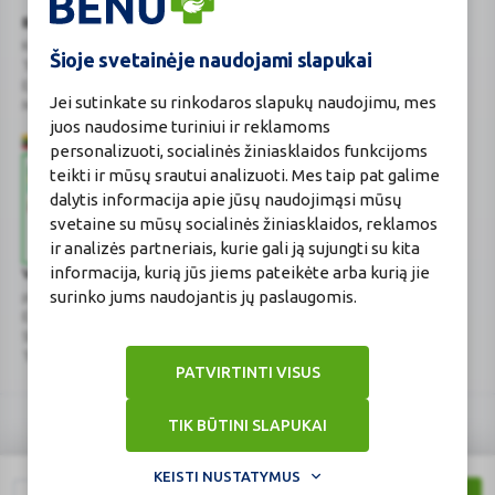
BENU Vaistinė Lietuva, UAB
Kauno r. sav., Karmėlavos sen., Ramučių k., Gamybos g. 4
Šioje svetainėje naudojami slapukai
Tel. +370 37 225 522
E.p.
evaistine@benu.lt
Jei sutinkate su rinkodaros slapukų naudojimu, mes
Maisto tvarkymo subjektų registro numeris: 190004257
juos naudosime turiniui ir reklamoms
personalizuoti, socialinės žiniasklaidos funkcijoms
teikti ir mūsų srautui analizuoti. Mes taip pat galime
dalytis informacija apie jūsų naudojimąsi mūsų
svetaine su mūsų socialinės žiniasklaidos, reklamos
ir analizės partneriais, kurie gali ją sujungti su kita
informacija, kurią jūs jiems pateikėte arba kurią jie
Valstybinė vaistų kontrolės tarnyba
surinko jums naudojantis jų paslaugomis.
prie Lietuvos Respublikos sveikatos apsaugos ministerijos
E.p.
vvkt@vvkt.lt
|
www.vvkt.lt
Studentų g. 45A
, Vilnius
Tel. +370 52 639264
PATVIRTINTI VISUS
TIK BŪTINI SLAPUKAI
KEISTI NUSTATYMUS