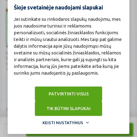
Šioje svetainėje naudojami slapukai
Jei sutinkate su rinkodaros slapukų naudojimu, mes
juos naudosime turiniui ir reklamoms
personalizuoti, socialinės žiniasklaidos funkcijoms
teikti ir mūsų srautui analizuoti. Mes taip pat galime
dalytis informacija apie jūsų naudojimąsi mūsų
Valstybinė vaistų kontrolės tarnyba
svetaine su mūsų socialinės žiniasklaidos, reklamos
prie Lietuvos Respublikos sveikatos apsaugos ministerijos
E.p.
vvkt@vvkt.lt
|
www.vvkt.lt
ir analizės partneriais, kurie gali ją sujungti su kita
Studentų g. 45A
, Vilnius
informacija, kurią jūs jiems pateikėte arba kurią jie
Tel. +370 52 639264
surinko jums naudojantis jų paslaugomis.
PATVIRTINTI VISUS
TIK BŪTINI SLAPUKAI
© Visos teisės saugomos 2026 BENU
KEISTI NUSTATYMUS
1
Į KREPŠELĮ