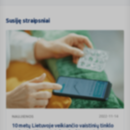
Susiję straipsniai
10
2022-11-14
NAUJIENOS
metų
Lietuvoje
10 metų Lietuvoje veikiančio vaistinių tinklo