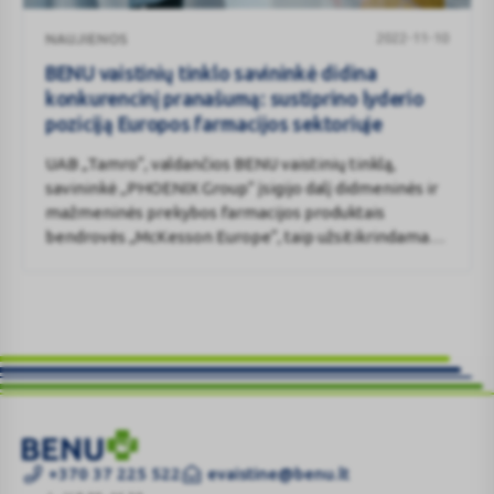
BENU
2022-11-10
NAUJIENOS
vaistinių
tinklo
BENU vaistinių tinklo savininkė didina
savininkė
konkurencinį pranašumą: sustiprino lyderio
didina
poziciją Europos farmacijos sektoriuje
konkurencinį
UAB „Tamro“, valdančios BENU vaistinių tinklą,
pranašumą:
savininkė „PHOENIX Group“ įsigijo dalį didmeninės ir
sustiprino
mažmeninės prekybos farmacijos produktais
lyderio
bendrovės „McKesson Europe“, taip užsitikrindama
poziciją
didžiausios Europoje didmeninės ir mažmeninės
Europos
prekybos farmacijos produktais bendrovės pozicijas.
farmacijos
Sandoris buvo sudarytas 2022 m. spalio 31 d., gavus
sektoriuje
dalyvaujančių šalių konkurencijos institucijų leidimą.
LIVSANE
+370 37 225 522
evaistine@benu.lt