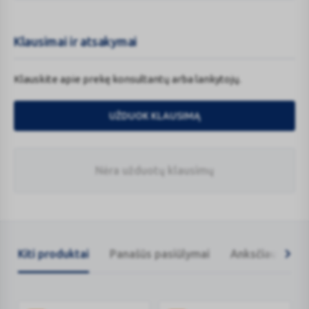
Klausimai ir atsakymai
Klauskite apie prekę konsultantų arba lankytojų.
UŽDUOK KLAUSIMĄ
Nėra užduotų klausimų
Kiti produktai
Panašūs pasiūlymai
Anksčiau žiūrėt