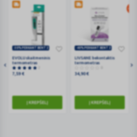
-30%
-30% PERKANT BENT 2
-40% PERKANT BENT 2
EVOLU
LIVSANE
EVOLU skaitmeninis
LIVSANE bekontaktis
skaitmeninis
bekontaktis
termometras
termometras
termometras
termometras
2
0
7,59
€
34,90
€
Į KREPŠELĮ
Į KREPŠELĮ