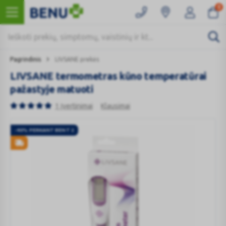
0
Pagrindinis
LIVSANE prekės
LIVSANE termometras kūno temperatūrai
pažastyje matuoti
1 Įvertinimai
Klausimai
-40% PERKANT BENT 2