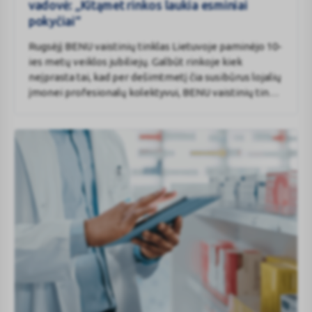
veikiančio
vadovė: „Kitąmet rinkos laukia esminiai
vaistinių
pokyčiai“
tinklo
Rugsėjį BENU vaistinių tinklas Lietuvoje paminėjo 10-
vadovė:
ies metų veiklos jubiliejų. Galbūt rinkoje kiek
„Kitąmet
neįprasta tai, kad per dešimtmetį čia susibūrus lojalių
rinkos
įmonei profesionalų kolektyvui, BENU vaistinių tinklą
laukia
valdančios UAB „Tamro“ vadovė nepastebi didelės
esminiai
darbuotojų kaitos. „Nors dabar visi rinkoje itin
pokyčiai“
konkuruoja dėl darbuotojų, BENU yra geidžiama vieta
dirbti“, – sako įmonės vadovė Rasa Montvilė. Tiesa,
kitų metų liepą įsigaliosianti nuostata, kad vaistinėse
privalės dirbti bent vienas vaistininkas, gali gerokai
pakeisti rinką ir išauginti vaistininkų poreikį.