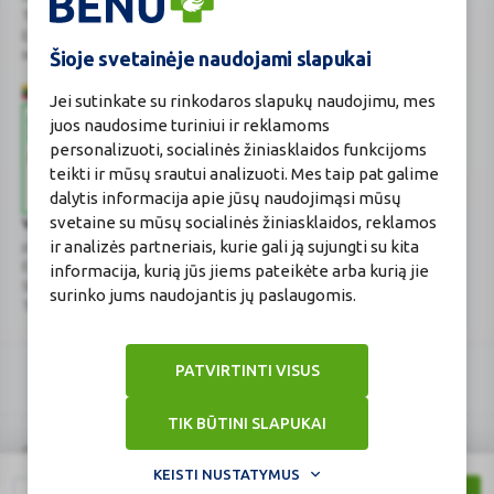
Tel. +370 37 225 522
E.p.
evaistine@benu.lt
Šioje svetainėje naudojami slapukai
Maisto tvarkymo subjektų registro numeris: 190004257
Jei sutinkate su rinkodaros slapukų naudojimu, mes
juos naudosime turiniui ir reklamoms
personalizuoti, socialinės žiniasklaidos funkcijoms
teikti ir mūsų srautui analizuoti. Mes taip pat galime
dalytis informacija apie jūsų naudojimąsi mūsų
svetaine su mūsų socialinės žiniasklaidos, reklamos
Valstybinė vaistų kontrolės tarnyba
ir analizės partneriais, kurie gali ją sujungti su kita
prie Lietuvos Respublikos sveikatos apsaugos ministerijos
E.p.
vvkt@vvkt.lt
|
www.vvkt.lt
informacija, kurią jūs jiems pateikėte arba kurią jie
Studentų g. 45A
, Vilnius
surinko jums naudojantis jų paslaugomis.
Tel. +370 52 639264
PATVIRTINTI VISUS
TIK BŪTINI SLAPUKAI
© Visos teisės saugomos 2026 BENU
KEISTI NUSTATYMUS