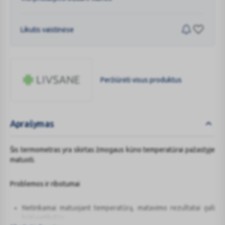
Likutis vaistinėse
Peržiūrėti visus produktus
LIVSANE
Aprašymas
Šis termometras yra skirtas žmogaus kūno temperatūrai pažastyje
matuoti.
Problemos ir ribotumai
Netinkamai matuojant temperatūrą, matavimo rezultatai gali
būti netikslūs.