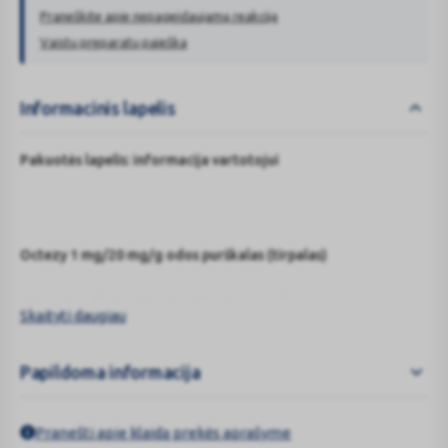
Praneškite apie nepageidaujamą reakciją
Vaistų preparatų paieška
Informacinis lapelis
Pakuotės lapelis: informacija vartotojui
Octezy 1 mg/20 mg/g odos purškalas (tirpalas)
oktenidino dihidrochloridas / fenoksietanolis
Skaityti daugiau
Papildoma informacija
Atidžiai perskaitykite visą šį lapelį, prieš pradėdami vartoti šį
vaistą, nes jame pateikiama Jums svarbi informacija.
Pranešti apie klaidą prekės aprašyme