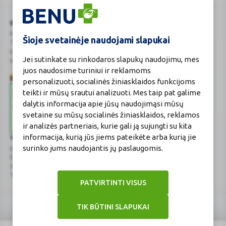
BENU Vaistinė Lietuva, UAB
Kauno r. sav., Karmėlavos sen., Ramučių k., Gamybos g. 4
Šioje svetainėje naudojami slapukai
Tel. +370 37 225 522
E.p.
evaistine@benu.lt
Jei sutinkate su rinkodaros slapukų naudojimu, mes
Maisto tvarkymo subjektų registro numeris: 190004257
juos naudosime turiniui ir reklamoms
personalizuoti, socialinės žiniasklaidos funkcijoms
teikti ir mūsų srautui analizuoti. Mes taip pat galime
dalytis informacija apie jūsų naudojimąsi mūsų
svetaine su mūsų socialinės žiniasklaidos, reklamos
ir analizės partneriais, kurie gali ją sujungti su kita
informacija, kurią jūs jiems pateikėte arba kurią jie
Valstybinė vaistų kontrolės tarnyba
surinko jums naudojantis jų paslaugomis.
prie Lietuvos Respublikos sveikatos apsaugos ministerijos
E.p.
vvkt@vvkt.lt
|
www.vvkt.lt
Studentų g. 45A
, Vilnius
Tel. +370 52 639264
PATVIRTINTI VISUS
TIK BŪTINI SLAPUKAI