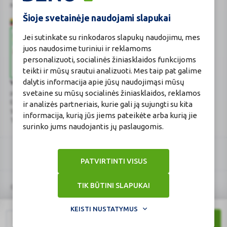
Maisto tvarkymo subjektų registro numeris: 190004257
Šioje svetainėje naudojami slapukai
Jei sutinkate su rinkodaros slapukų naudojimu, mes
juos naudosime turiniui ir reklamoms
personalizuoti, socialinės žiniasklaidos funkcijoms
teikti ir mūsų srautui analizuoti. Mes taip pat galime
dalytis informacija apie jūsų naudojimąsi mūsų
Valstybinė vaistų kontrolės tarnyba
svetaine su mūsų socialinės žiniasklaidos, reklamos
prie Lietuvos Respublikos sveikatos apsaugos ministerijos
E.p.
vvkt@vvkt.lt
|
www.vvkt.lt
ir analizės partneriais, kurie gali ją sujungti su kita
Studentų g. 45A
, Vilnius
informacija, kurią jūs jiems pateikėte arba kurią jie
Tel. +370 52 639264
surinko jums naudojantis jų paslaugomis.
PATVIRTINTI VISUS
TIK BŪTINI SLAPUKAI
© Visos teisės saugomos 2026 BENU
KEISTI NUSTATYMUS
1
Į KREPŠELĮ