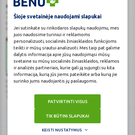
BENU Vaistinė Lietuva, UAB
Kauno r. sav., Karmėlavos sen., Ramučių k., Gamybos g. 4
Šioje svetainėje naudojami slapukai
Tel. +370 37 225 522
E.p.
evaistine@benu.lt
Jei sutinkate su rinkodaros slapukų naudojimu, mes
Maisto tvarkymo subjektų registro numeris: 190004257
juos naudosime turiniui ir reklamoms
personalizuoti, socialinės žiniasklaidos funkcijoms
teikti ir mūsų srautui analizuoti. Mes taip pat galime
dalytis informacija apie jūsų naudojimąsi mūsų
svetaine su mūsų socialinės žiniasklaidos, reklamos
ir analizės partneriais, kurie gali ją sujungti su kita
informacija, kurią jūs jiems pateikėte arba kurią jie
Valstybinė vaistų kontrolės tarnyba
surinko jums naudojantis jų paslaugomis.
prie Lietuvos Respublikos sveikatos apsaugos ministerijos
E.p.
vvkt@vvkt.lt
|
www.vvkt.lt
Studentų g. 45A
, Vilnius
Tel. +370 52 639264
PATVIRTINTI VISUS
TIK BŪTINI SLAPUKAI
KEISTI NUSTATYMUS