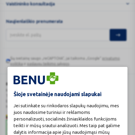
Vaistininko konsultacija
Naujienlaiškio prenumerata
Šią svetainę saugo „reCAPTCHA“, jai taikoma „Google“
privatumo
Google
politika
ir
paslaugų teikimo sąlygos
.
reCAPTCHA
BENU Vaistinė Lietuva, UAB
Kauno r. sav., Karmėlavos sen., Ramučių k., Gamybos g. 4
Šioje svetainėje naudojami slapukai
Tel. +370 37 225 522
E.p.
evaistine@benu.lt
Jei sutinkate su rinkodaros slapukų naudojimu, mes
Maisto tvarkymo subjektų registro numeris: 190004257
juos naudosime turiniui ir reklamoms
personalizuoti, socialinės žiniasklaidos funkcijoms
teikti ir mūsų srautui analizuoti. Mes taip pat galime
dalytis informacija apie jūsų naudojimąsi mūsų