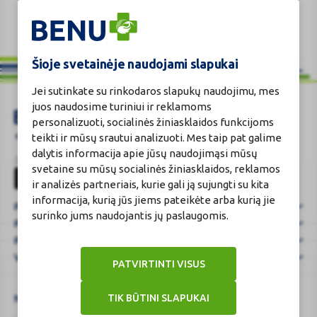
Šioje svetainėje naudojami slapukai
Jei sutinkate su rinkodaros slapukų naudojimu, mes
juos naudosime turiniui ir reklamoms
personalizuoti, socialinės žiniasklaidos funkcijoms
Krūties
+370 37 225 522
evaistine@benu.lt
teikti ir mūsų srautui analizuoti. Mes taip pat galime
vėžys
I - V 9.00–16.30
dalytis informacija apie jūsų naudojimąsi mūsų
BENU Plus
Lietuvoje
BENU
svetaine su mūsų socialinės žiniasklaidos, reklamos
užklumpa
Plus
ir analizės partneriais, kurie gali ją sujungti su kita
ne
informacija, kurią jūs jiems pateikėte arba kurią jie
Produktai
tik
surinko jums naudojantis jų paslaugomis.
Paslaugos
moteris,
bet
Pirkimas internetu
ir
Vaistininko konsultacija
PATVIRTINTI VISUS
vyrus
TIK BŪTINI SLAPUKAI
Naujienlaiškio prenumerata