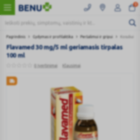
0
Pagrindinis
Gydymas ir profilaktika
Peršalimui ir gripui
Kosuliui
Flavamed 30 mg/5 ml geriamasis tirpalas
100 ml
0 Įvertinimai
Klausimai