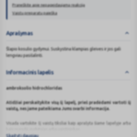
Praneškite apie nepageidaujamą reakciją
Vaistų preparatų paieška
Aprašymas
Šlapio kosulio gydymui. Suskystina klampias gleives ir jos gali
lengviau pasišalinti.
Informacinis lapelis
ambroksolio hidrochloridas
Atidžiai perskaitykite visą šį lapelį, prieš pradėdami vartoti šį
vaistą, nes jame pateikiama Jums svarbi informacija.
Visada vartokite šį vaistą tiksliai kaip aprašyta šiame lapelyje arba
kaip nurodė gydytojas arba vaistininkas.
Skaityti daugiau