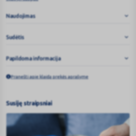
Neišmeskite šio lapelio, nes vėl gali prireikti jį perskaityti.
Jeigu norite sužinoti daugiau arba pasitarti, kreipkitės į
Naudojimas
vaistininką.
Jeigu pasireiškė šalutinis poveikis (net jeigu jis šiame lapelyje
nenurodytas), kreipkitės į gydytoją arba vaistininką. Žr. 4
Sudėtis
skyrių.
Jeigu per 4-5 dienas Jūsų savijauta nepagerėjo arba net
pablogėjo, kreipkitės į gydytoją.
Apie ką rašoma šiame lapelyje?
Papildoma informacija
Kas yra Flavamed ir kam jis vartojamas
Kas žinotina prieš vartojant Flavamed
Pranešti apie klaidą prekės aprašyme
Kaip vartoti Flavamed
Galimas šalutinis poveikis
Kaip laikyti Flavamed
Pakuotės turinys ir kita informacija
Susiję straipsniai
Kas yra Flavamed ir kam jis vartojamas
Flavamed sudėtyje yra veiklioji medžiaga ambroksolio
hidrochloridas, priklausantis mukolizinių (gleives skystinančių) ir