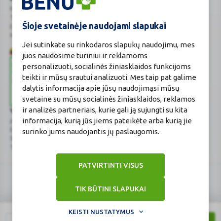
Kauno r. sav., Karmėlavos sen., Ramučių k., Gamybos g. 4
Tel. +370 37 225 522
Šioje svetainėje naudojami slapukai
E.p.
evaistine@benu.lt
Maisto tvarkymo subjektų registro numeris: 190004257
Jei sutinkate su rinkodaros slapukų naudojimu, mes
juos naudosime turiniui ir reklamoms
personalizuoti, socialinės žiniasklaidos funkcijoms
teikti ir mūsų srautui analizuoti. Mes taip pat galime
dalytis informacija apie jūsų naudojimąsi mūsų
svetaine su mūsų socialinės žiniasklaidos, reklamos
ir analizės partneriais, kurie gali ją sujungti su kita
Valstybinė vaistų kontrolės tarnyba
informacija, kurią jūs jiems pateikėte arba kurią jie
prie Lietuvos Respublikos sveikatos apsaugos ministerijos
E.p.
vvkt@vvkt.lt
|
www.vvkt.lt
surinko jums naudojantis jų paslaugomis.
Studentų g. 45A
, Vilnius
Tel. +370 52 639264
PATVIRTINTI VISUS
TIK BŪTINI SLAPUKAI
KEISTI NUSTATYMUS
© Visos teisės saugomos 2026 BENU