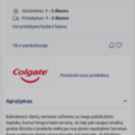
Atsiėmimas:
1 - 3 dienos
Pristatymas:
1 - 3 dienos
Visi pristatymo būdai ir kainos
Tik e-parduotuvėje
Peržiūrėti visus produktus
COLGATE
Aprašymas
Balinamasis dantų serumas siūlomas su nauju patobulintu
teptuku, kuriuo lengva tepti serumą. Jis taip pat saugus emaliui,
greitai džiūsta ir pradeda veikti jau nuo pirmo naudojimo! Serumas
ilgam padengia dantis plona plėvele, kol miegate. Jis klinikiniu