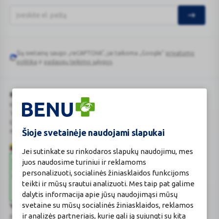
Šią svetainę saugo „reCAPTCHA“, jai taikoma „Google“
privatumo
Google
politika
ir
paslaugų teikimo sąlygos
.
reCAPTCHA
BENU Vaistinė Lietuva, UAB
Kauno r. sav., Karmėlavos sen., Ramučių k., Gamybos g. 4
Tel. +370 37 225 522
E.p.
evaistine@benu.lt
Šioje svetainėje naudojami slapukai
Maisto tvarkymo subjektų registro numeris: 190004257
Jei sutinkate su rinkodaros slapukų naudojimu, mes
juos naudosime turiniui ir reklamoms
personalizuoti, socialinės žiniasklaidos funkcijoms
teikti ir mūsų srautui analizuoti. Mes taip pat galime
dalytis informacija apie jūsų naudojimąsi mūsų
svetaine su mūsų socialinės žiniasklaidos, reklamos
Valstybinė vaistų kontrolės tarnyba
ir analizės partneriais, kurie gali ją sujungti su kita
prie Lietuvos Respublikos sveikatos apsaugos ministerijos