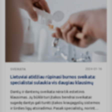
kitas odontologines problemas. Visiškai atsikratyti
pradžia
šios bėdos neįmanoma, bet geresnė burnos higiena ir
reguliarūs vizitai pas odontologą padėtį ženkliai
pagerina ir suteikia daugiau komforto.
Lietuviai
2024-01-16
SVEIKATA
atidžiau
rūpinasi
Lietuviai atidžiau rūpinasi burnos sveikata:
burnos
specialistai sulaukia vis daugiau klausimų
sveikata:
Dantų ir dantenų sveikata nėra tik estetinis
specialistai
klausimas. Jų būklė turi įtakos bendrai sveikatai:
sulaukia
sugedę dantys gali turėti įtakos kraujagyslių sistemos
vis
ir širdies ligų atsiradimui. Pasak specialistų, norint
daugiau