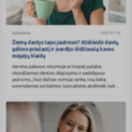
Žiemą
2025-01-29
SVEIKATA
dantys
tapo
Žiemą dantys tapo jautresni? Atskleidė dantų
jautresni?
gėlimo priežastį ir įvardijo didžiausią kavos
Atskleidė
mėgėjų klaidą
dantų
Neretai pabuvus vėsumoje ar truputį pašalus
gėlimo
skundžiamasi danties dilgčiojimu ir padidėjusiu
priežastį
jautrumu, į kurį dažnas numoja ranka, visą kaltę
ir
suversdamas peršalimui. Specialistės atskleidė, kad
įvardijo
pagrindinė dantų jautrumo priežastis – nusidėvėjęs
didžiausią
emalis, ir pasidalijo dantų priežiūros patarimais bei
kavos
įvardijo pagrindines klaidas.
mėgėjų
klaidą