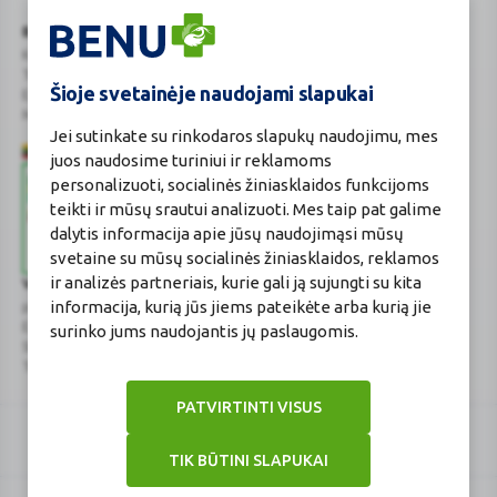
BENU Vaistinė Lietuva, UAB
Kauno r. sav., Karmėlavos sen., Ramučių k., Gamybos g. 4
Tel. +370 37 225 522
Šioje svetainėje naudojami slapukai
E.p.
evaistine@benu.lt
Maisto tvarkymo subjektų registro numeris: 190004257
Jei sutinkate su rinkodaros slapukų naudojimu, mes
juos naudosime turiniui ir reklamoms
personalizuoti, socialinės žiniasklaidos funkcijoms
teikti ir mūsų srautui analizuoti. Mes taip pat galime
dalytis informacija apie jūsų naudojimąsi mūsų
svetaine su mūsų socialinės žiniasklaidos, reklamos
ir analizės partneriais, kurie gali ją sujungti su kita
Valstybinė vaistų kontrolės tarnyba
informacija, kurią jūs jiems pateikėte arba kurią jie
prie Lietuvos Respublikos sveikatos apsaugos ministerijos
E.p.
vvkt@vvkt.lt
|
www.vvkt.lt
surinko jums naudojantis jų paslaugomis.
Studentų g. 45A
, Vilnius
Tel. +370 52 639264
PATVIRTINTI VISUS
TIK BŪTINI SLAPUKAI