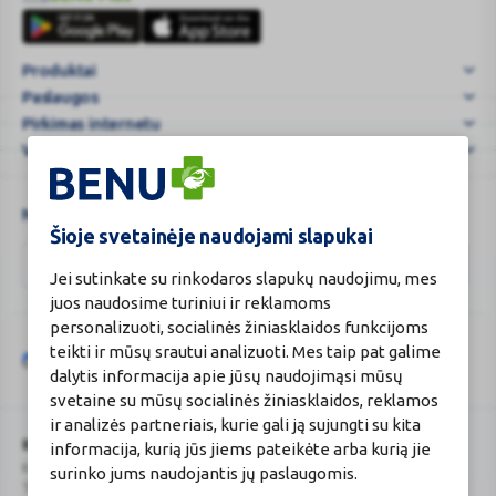
kremas
BENU
MINERAL
Plus
89
Produktai
LIGHT
Paslaugos
CREAM
50
Pirkimas internetu
...
Vaistininko konsultacija
Naujienlaiškio prenumerata
Šioje svetainėje naudojami slapukai
Jei sutinkate su rinkodaros slapukų naudojimu, mes
juos naudosime turiniui ir reklamoms
personalizuoti, socialinės žiniasklaidos funkcijoms
teikti ir mūsų srautui analizuoti. Mes taip pat galime
Šią svetainę saugo „reCAPTCHA“, jai taikoma „Google“
privatumo
Google
politika
ir
paslaugų teikimo sąlygos
.
dalytis informacija apie jūsų naudojimąsi mūsų
reCAPTCHA
svetaine su mūsų socialinės žiniasklaidos, reklamos
ir analizės partneriais, kurie gali ją sujungti su kita
BENU Vaistinė Lietuva, UAB
informacija, kurią jūs jiems pateikėte arba kurią jie
Kauno r. sav., Karmėlavos sen., Ramučių k., Gamybos g. 4
surinko jums naudojantis jų paslaugomis.
Tel. +370 37 225 522