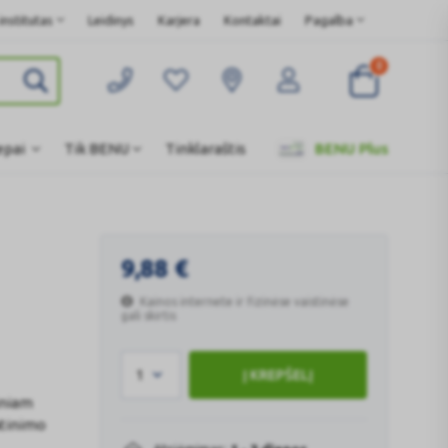
nstitutas
Leidinys
Karjera
Kontaktai
Pagalba
0
epai
Tik BENU
Tinklaraštis
BENU Plus
9,88
€
Kainos internete ir fizinėse vaistinėse
gali skirtis
1
Į KREPŠELĮ
iniam
atinimo