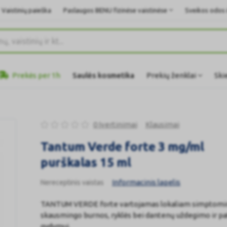
Vaistinių paieška
Paslaugos BENU fizinėse vaistinėse
Sveikos odos i
Prekės per 1h
Saulės kosmetika
Prekių ženklai
Ski
0 Įvertinimai
Klausimai
Tantum Verde forte 3 mg/ml
purškalas 15 ml
Informacinis lapelis
Nereceptinis vaistas
TANTUM VERDE forte vartojamas lokaliam simptom
skausmingo burnos, ryklės bei dantenų uždegimo ir p
gydymui.