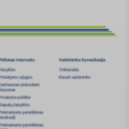
agalbinė
Pirkimas internetu
Vaistininko konsultacija
Taisyklės
Tinklaraštis
Pristatymo sąlygos
Klausk vaistininko
Dažniausiai užduodami
klausimai
Privatumo politika
Slapukų taisyklės
Prieinamumo pareiškimas
(Android)
Prieinamumo pareiškimas