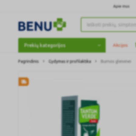
Apie mus
Prekių kategorijos
Akcijos
Pagrindinis
Gydymas ir profilaktika
Burnos gleivinei