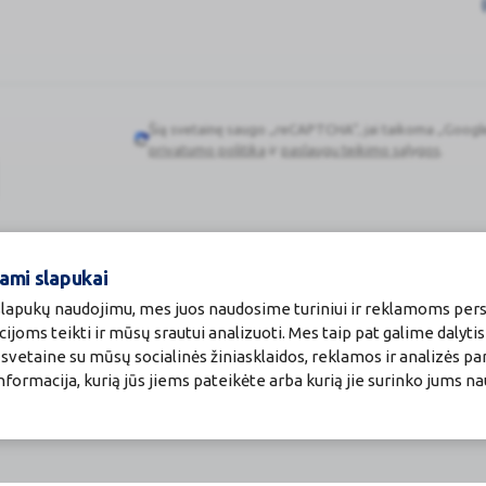
aistų sąveikos nepastebėta.
Šią svetainę saugo „reCAPTCHA“, jai taikoma „Googl
Google
privatumo politika
ir
paslaugų teikimo sąlygos
.
reCAPTCHA
 esate nėščia, arba planuojate pastoti, tai prieš vartodama šį
ami slapukai
 slapukų naudojimu, mes juos naudosime turiniui ir reklamoms pers
cijoms teikti ir mūsų srautui analizuoti. Mes taip pat galime dalyti
vetaine su mūsų socialinės žiniasklaidos, reklamos ir analizės par
a informacija, kurią jūs jiems pateikėte arba kurią jie surinko jums n
is pakankamai nėra, o duomenų apie benzidamino vartojimą nėšt
urėtų būti vartojamas nėštumo metu.