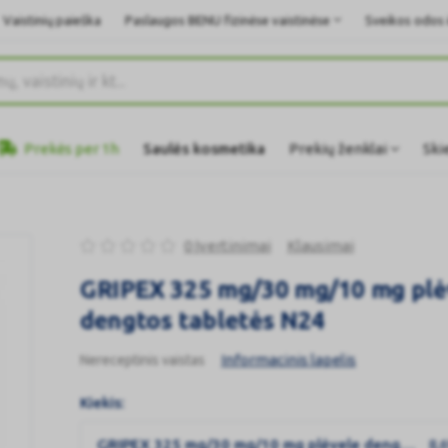
Vaistinių paieška
Paslaugos BENU fizinėse vaistinėse
Sveikos odos i
Prekės per 1h
Saulės kosmetika
Prekių ženklai
Ski
0 Įvertinimai
Klausimai
GRIPEX 325 mg/30 mg/10 mg plė
dengtos tabletės N24
Informacinis lapelis
Nereceptinis vaistas
Kiekis:
GRIPEX 325 mg/30 mg/10 mg plėvele dengtos tabletės N24
8,