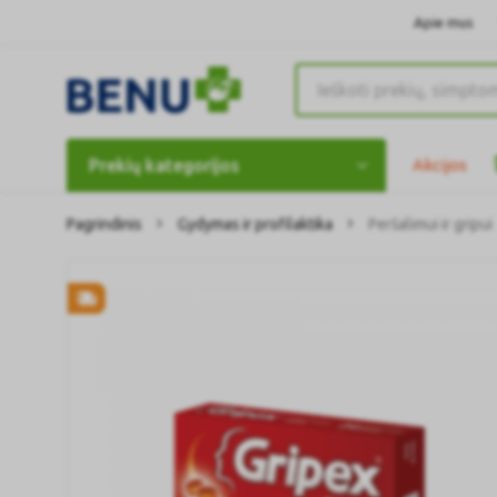
Apie mus
Prekių kategorijos
Akcijos
Pagrindinis
Gydymas ir profilaktika
Peršalimui ir gripui