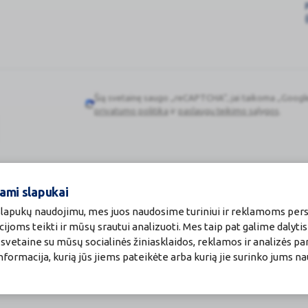
Šią svetainę saugo „reCAPTCHA“, jai taikoma „Googl
oridui, dekstrometorfano hidrobromidui arba bet kuriai pagalbinei 
Google
privatumo politika
ir
paslaugų teikimo sąlygos
.
reCAPTCHA
ja) arba jeigu hipertenzija nesureguliuota skiriant vaistų;
ne (ilgai trunkančia) inkstų liga arba sunkiu ūminiu ar lėtiniu inkstų
ami slapukai
 nuo alkoholio;
 slapukų naudojimu, mes juos naudosime turiniui ir reklamoms pers
cijoms teikti ir mūsų srautui analizuoti. Mes taip pat galime dalyti
vetaine su mūsų socialinės žiniasklaidos, reklamos ir analizės par
ėjęs akispūdis);
ėtų būti trumpas.
a informacija, kurią jūs jiems pateikėte arba kurią jie surinko jums n
 kiti vaistai“):
kaitant vartojamus per burną ar į nosį;