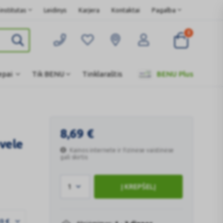
nstitutas
Leidinys
Karjera
Kontaktai
Pagalba
0
epai
Tik BENU
Tinklaraštis
BENU Plus
8,69
€
vele
Kainos internete ir fizinėse vaistinėse
gali skirtis
1
Į KREPŠELĮ
69
€