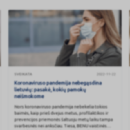
Koronaviruso
SVEIKATA
2022-11-22
pandemija
nebegąsdina
Koronaviruso pandemija nebegąsdina
lietuvių:
lietuvių: pasakė, kokių pamokų
pasakė,
neišmokome
kokių
Nors koronaviruso pandemija nebekelia tokios
pamokų
baimės, kaip prieš dvejus metus, profilaktikos ir
neišmokome
prevencijos priemonės šaltuoju metų laiku tampa
svarbesnės nei anksčiau. Tiesa, BENU vaistinės