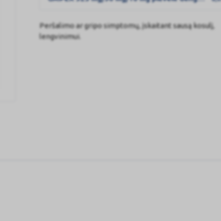
Peršalimo ar gripo simptomų, įskaitant sausą kosulį,
lengvinimui.