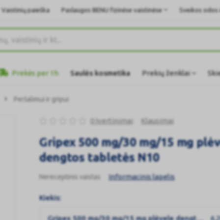
Vaistinių paieška
Paslaugos BENU fizinėse vaistinėse
Sveikos odos i
Prekės per 1h
Saulės kosmetika
Prekių ženklai
Ski
Peršalimui ir gripui
0 Įvertinimai
Klausimai
Gripex 500 mg/30 mg/15 mg plėv
dengtos tabletės N10
Informacinis lapelis
Nereceptinis vaistas
Kiekis:
Gripex 500 mg/30 mg/15 mg plėvele dengtos tabletės N10
6,