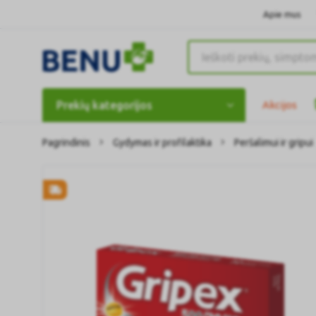
Apie mus
Prekių kategorijos
Akcijos
Pagrindinis
Gydymas ir profilaktika
Peršalimui ir gripui