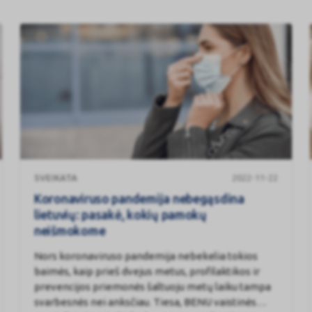
Koronaviruso
SVEIKATA
2022-11-22
pandemija
nebegąsdina
Koronaviruso pandemija nebegąsdina
lietuvių:
lietuvių: pasakė, kokių pamokų
pasakė,
neišmokome
kokių
Nors koronaviruso pandemija nebekelia tokios
pamokų
baimės, kaip prieš dvejus metus, profilaktikos ir
neišmokome
prevencijos priemonės šaltuoju metų laiku tampa
svarbesnės nei anksčiau. Tiesa, BENU vaistinės