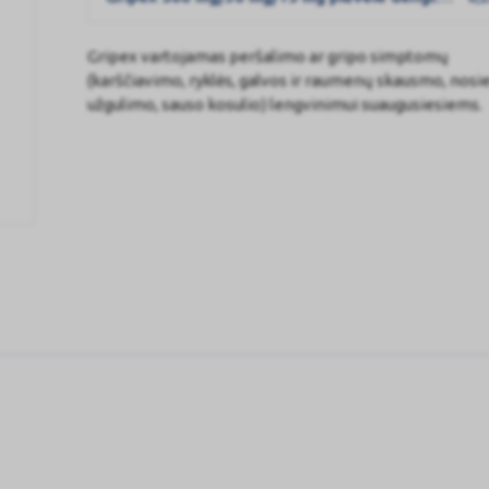
Gripex vartojamas peršalimo ar gripo simptomų
(karščiavimo, ryklės, galvos ir raumenų skausmo, nosi
užgulimo, sauso kosulio) lengvinimui suaugusiesiems.