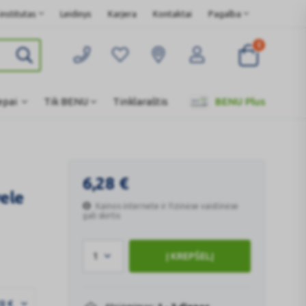
nstitutas
Leidinys
Karjera
Kontaktai
Pagalba
0
epai
Tik BENU
Tinklaraštis
BENU Plus
6,28
€
ele
Kainos internete ir fizinėse vaistinėse
gali skirtis
1
Į KREPŠELĮ
28
€