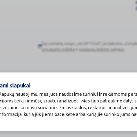
Šią svetainę saugo „reCAPTCHA“, jai taikoma „Googl
Google
privatumo politika
ir
paslaugų teikimo sąlygos
.
reCAPTCHA
drochloridui, dekstrometorfano hidrobromidui arba bet kuriai pagal
 yra paracetamolio;
dazės inhibitoriais (MAOI), arba dar nepraėjo 2 savaitės po jų va
ami slapukai
 slapukų naudojimu, mes juos naudosime turiniui ir reklamoms pers
drogenazės stoka (paveldimas sutrikimas, pažeidžiantis raudonuos
cijoms teikti ir mūsų srautui analizuoti. Mes taip pat galime dalyti
vetaine su mūsų socialinės žiniasklaidos, reklamos ir analizės par
ėtų būti trumpas.
a informacija, kurią jūs jiems pateikėte arba kurią jie surinko jums n
ja) arba jeigu hipertenzija nesureguliuota skiriant vaistų;
ne (ilgai trunkančia) inkstų liga arba sunkiu ūminiu ar lėtiniu inkstų