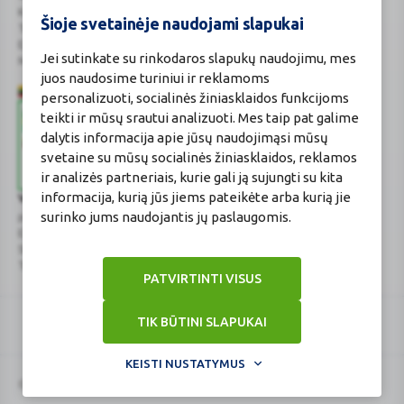
Kauno r. sav., Karmėlavos sen., Ramučių k., Gamybos g. 4
Šioje svetainėje naudojami slapukai
Tel. +370 37 225 522
E.p.
evaistine@benu.lt
Jei sutinkate su rinkodaros slapukų naudojimu, mes
Maisto tvarkymo subjektų registro numeris: 190004257
juos naudosime turiniui ir reklamoms
personalizuoti, socialinės žiniasklaidos funkcijoms
teikti ir mūsų srautui analizuoti. Mes taip pat galime
dalytis informacija apie jūsų naudojimąsi mūsų
svetaine su mūsų socialinės žiniasklaidos, reklamos
ir analizės partneriais, kurie gali ją sujungti su kita
informacija, kurią jūs jiems pateikėte arba kurią jie
Valstybinė vaistų kontrolės tarnyba
surinko jums naudojantis jų paslaugomis.
prie Lietuvos Respublikos sveikatos apsaugos ministerijos
E.p.
vvkt@vvkt.lt
|
www.vvkt.lt
Studentų g. 45A
, Vilnius
Tel. +370 52 639264
PATVIRTINTI VISUS
TIK BŪTINI SLAPUKAI
KEISTI NUSTATYMUS
© Visos teisės saugomos 2026 BENU