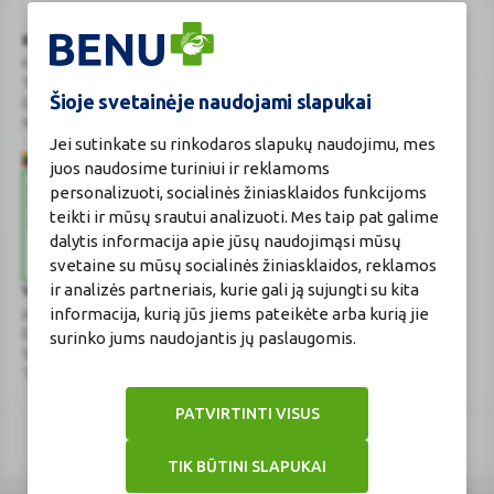
BENU Vaistinė Lietuva, UAB
Kauno r. sav., Karmėlavos sen., Ramučių k., Gamybos g. 4
Tel. +370 37 225 522
Šioje svetainėje naudojami slapukai
E.p.
evaistine@benu.lt
Maisto tvarkymo subjektų registro numeris: 190004257
Jei sutinkate su rinkodaros slapukų naudojimu, mes
juos naudosime turiniui ir reklamoms
personalizuoti, socialinės žiniasklaidos funkcijoms
teikti ir mūsų srautui analizuoti. Mes taip pat galime
dalytis informacija apie jūsų naudojimąsi mūsų
svetaine su mūsų socialinės žiniasklaidos, reklamos
ir analizės partneriais, kurie gali ją sujungti su kita
Valstybinė vaistų kontrolės tarnyba
informacija, kurią jūs jiems pateikėte arba kurią jie
prie Lietuvos Respublikos sveikatos apsaugos ministerijos
E.p.
vvkt@vvkt.lt
|
www.vvkt.lt
surinko jums naudojantis jų paslaugomis.
Studentų g. 45A
, Vilnius
Tel. +370 52 639264
PATVIRTINTI VISUS
TIK BŪTINI SLAPUKAI