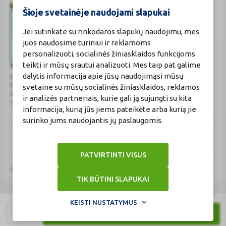
Šioje svetainėje naudojami slapukai
Jei sutinkate su rinkodaros slapukų naudojimu, mes
juos naudosime turiniui ir reklamoms
personalizuoti, socialinės žiniasklaidos funkcijoms
teikti ir mūsų srautui analizuoti. Mes taip pat galime
Valstybinė vaistų kontrolės tarnyba
dalytis informacija apie jūsų naudojimąsi mūsų
prie Lietuvos Respublikos sveikatos apsaugos ministerijos
E.p.
vvkt@vvkt.lt
|
www.vvkt.lt
svetaine su mūsų socialinės žiniasklaidos, reklamos
Studentų g. 45A
, Vilnius
ir analizės partneriais, kurie gali ją sujungti su kita
Tel. +370 52 639264
informacija, kurią jūs jiems pateikėte arba kurią jie
surinko jums naudojantis jų paslaugomis.
PATVIRTINTI VISUS
© Visos teisės saugomos 2026 BENU
TIK BŪTINI SLAPUKAI
KEISTI NUSTATYMUS
1
Į KREPŠELĮ