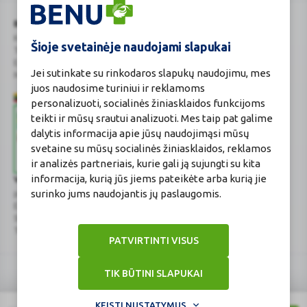
BENU Vaistinė Lietuva, UAB
Kauno r. sav., Karmėlavos sen., Ramučių k., Gamybos g. 4
Šioje svetainėje naudojami slapukai
Tel. +370 37 225 522
E.p.
evaistine@benu.lt
Jei sutinkate su rinkodaros slapukų naudojimu, mes
Maisto tvarkymo subjektų registro numeris: 190004257
juos naudosime turiniui ir reklamoms
personalizuoti, socialinės žiniasklaidos funkcijoms
teikti ir mūsų srautui analizuoti. Mes taip pat galime
dalytis informacija apie jūsų naudojimąsi mūsų
svetaine su mūsų socialinės žiniasklaidos, reklamos
ir analizės partneriais, kurie gali ją sujungti su kita
informacija, kurią jūs jiems pateikėte arba kurią jie
Valstybinė vaistų kontrolės tarnyba
surinko jums naudojantis jų paslaugomis.
prie Lietuvos Respublikos sveikatos apsaugos ministerijos
E.p.
vvkt@vvkt.lt
|
www.vvkt.lt
Studentų g. 45A
, Vilnius
Tel. +370 52 639264
PATVIRTINTI VISUS
TIK BŪTINI SLAPUKAI
KEISTI NUSTATYMUS